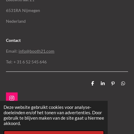
6531RA Nijmegen
Nederland
Contact
Email:
info@booth21.com
Tel: + 31 6 52 545 646
D
S
P
D
e
h
i
e
l
a
n
l
e
r
n
e
I
n
e
e
n
n
Deze website gebruikt cookies voor analyse-
n
s
doeleinden en/of het tonen van advertenties. Door
HOME
t
gebruik te blijven maken van de site gaat u hiermee
a
akkoord.
g
r