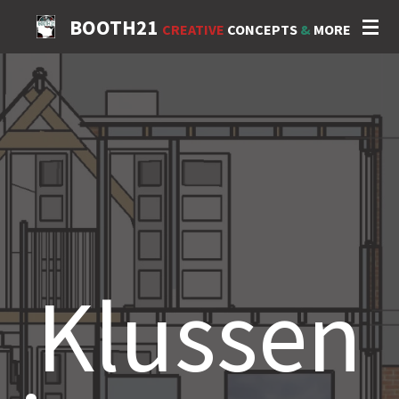
Ga
BOOTH21
CREATIVE
CONCEPTS
&
MORE
direct
naar
de
hoofdinhoud
Klussen